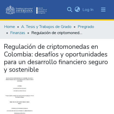
(current)
Log In
Communities
&
Home
A. Tesis y Trabajos de Grado
Pregrado
Collections
Finanzas
Regulación de criptomonedas en Colombia: desafíos y oportunidades para un desarrollo financiero seguro y sostenible
All of DSpace
Regulación de criptomonedas en
Statistics
Colombia: desafíos y oportunidades
para un desarrollo financiero seguro
y sostenible