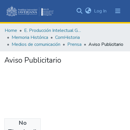
(current)
Log In
Communities
&
Home
E. Producción Intelectual General
Collections
Memoria Histórica
ComHistoria
All of DSpace
Medios de comunicación
Prensa
Aviso Publicitario
Statistics
Aviso Publicitario
No
Date