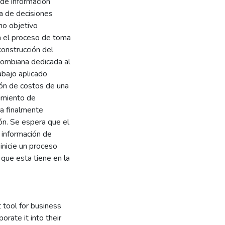
 de información
a de decisiones
omo objetivo
a el proceso de toma
construcción del
lombiana dedicada al
abajo aplicado
ión de costos de una
cimiento de
a finalmente
ón. Se espera que el
a información de
inicie un proceso
 que esta tiene en la
 tool for business
rate it into their