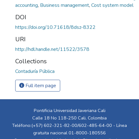
accounting
,
Business management
,
Cost system model
DOI
https://doi.org/10.71618/8dsz-8322
URI
http://hdl.handle.net/11522/3578
Collections
Contaduría Pública
Full item page
Pontificia Universidad Javeriana Cali
Calle 18 No 118-250 Cali, Colombia
Teléfono:(+57) 602-321-82-00/602-485-64-00 - Línea
gratuita nacional 01-8000-180556