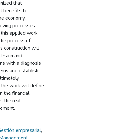
gnized that
t benefits to
the economy,
roving processes
 this applied work
the process of
s construction will
design and
ins with a diagnosis
lems and establish
ltimately
 the work will define
n the financial
s the real
gement.
estión empresarial
,
Management