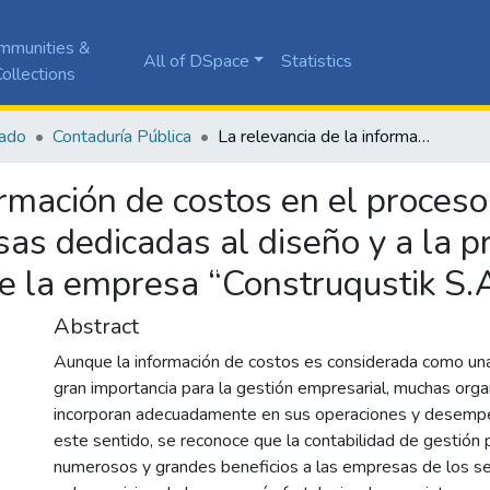
mmunities &
All of DSpace
Statistics
ollections
ado
Contaduría Pública
La relevancia de la información de costos en el proceso de toma de decisiones financieras para empresas dedicadas al diseño y a la producción de acabados de construcción: Caso de la empresa “Construqustik S.A.S”
ormación de costos en el proces
sas dedicadas al diseño y a la 
de la empresa “Construqustik S.
Abstract
Aunque la información de costos es considerada como un
gran importancia para la gestión empresarial, muchas orga
incorporan adecuadamente en sus operaciones y desempe
este sentido, se reconoce que la contabilidad de gestión
numerosos y grandes beneficios a las empresas de los s