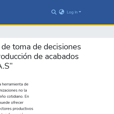
Log In
o de toma de decisiones
producción de acabados
A.S”
a herramienta de
nizaciones no la
ño cotidiano. En
 puede ofrecer
ectores productivos