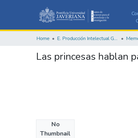
Co
C
Home
E. Producción Intelectual General
Memor
Las princesas hablan p
No
Date
Thumbnail
1956