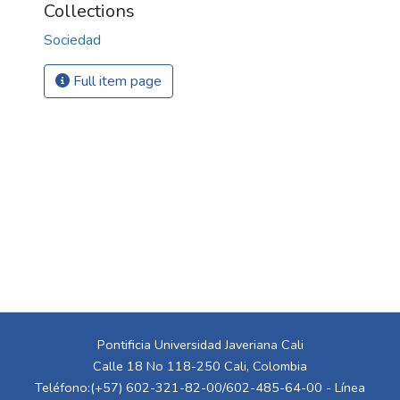
Collections
Sociedad
Full item page
Pontificia Universidad Javeriana Cali
Calle 18 No 118-250 Cali, Colombia
Teléfono:(+57) 602-321-82-00/602-485-64-00 - Línea