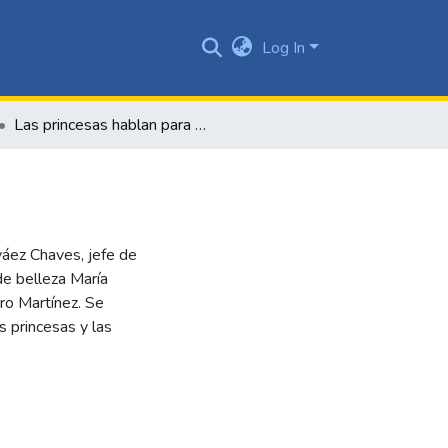
Log In
Las princesas hablan para El Derecho
váez Chaves, jefe de
de belleza María
uro Martínez. Se
s princesas y las