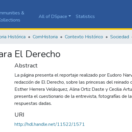
mmunities &
All of DSpace
Statistics
ollections
ia Histórica
ComHistoria
Contexto Histórico
Sociedad
ara El Derecho
Abstract
La página presenta el reportaje realizado por Eudoro Nar
redacción de El Derecho, sobre las princesas del reinado 
Esther Herrera Velásquez, Alina Ortiz Daste y Cecilia Art
presenta el cuestionario de la entrevista, fotografías de la
respuestas dadas.
URI
http://hdl.handle.net/11522/1571