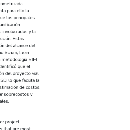
arametrizada
ta para ello la
ue los principales
anificación
s involucrados y la
ución. Estas
ión del alcance del
mo Scrum, Lean
 la metodología BIM
dentificó que el
n del proyecto vial
D, lo que facilita la
estimación de costos.
zar sobrecostos y
ales.
or project
s that are most