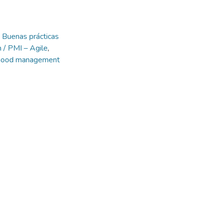
s
,
Buenas prácticas
 / PMI – Agile
,
ood management