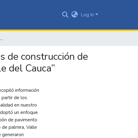
Log In
a planeación y gestión de proyectos públicos de construcción de vías implementando marcos de trabajo ágiles en el Valle del Cauca”
os de construcción de
le del Cauca”
ecopiló información
 partir de los
ualidad en nuestro
 adoptó un enfoque
ción de pavimento
o de palmira, Valle
ue generaron