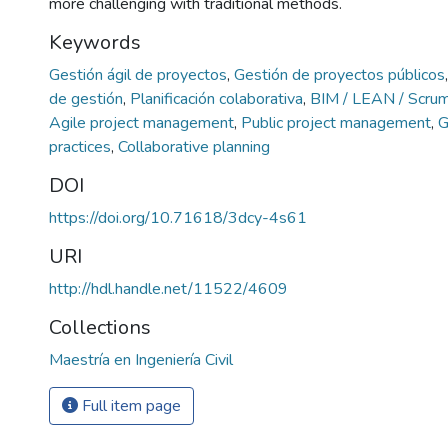
more challenging with traditional methods.
Keywords
Gestión ágil de proyectos
,
Gestión de proyectos público
de gestión
,
Planificación colaborativa
,
BIM / LEAN / Scrum
Agile project management
,
Public project management
,
G
practices
,
Collaborative planning
DOI
https://doi.org/10.71618/3dcy-4s61
URI
http://hdl.handle.net/11522/4609
Collections
Maestría en Ingeniería Civil
Full item page