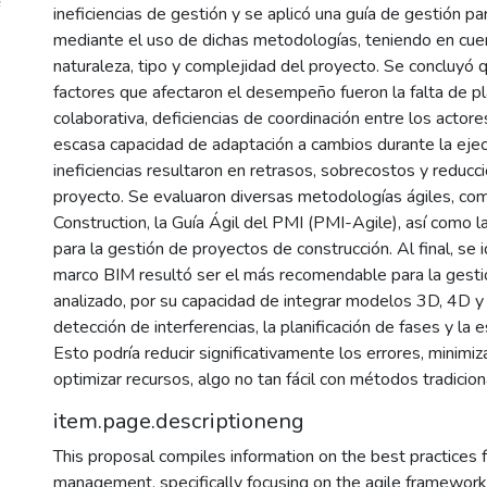
ineficiencias de gestión y se aplicó una guía de gestión p
mediante el uso de dichas metodologías, teniendo en cuen
naturaleza, tipo y complejidad del proyecto. Se concluyó q
factores que afectaron el desempeño fueron la falta de pl
colaborativa, deficiencias de coordinación entre los actore
escasa capacidad de adaptación a cambios durante la ejec
ineficiencias resultaron en retrasos, sobrecostos y reducc
proyecto. Se evaluaron diversas metodologías ágiles, co
Construction, la Guía Ágil del PMI (PMI-Agile), así como
para la gestión de proyectos de construcción. Al final, se i
marco BIM resultó ser el más recomendable para la gestió
analizado, por su capacidad de integrar modelos 3D, 4D y 5
detección de interferencias, la planificación de fases y la 
Esto podría reducir significativamente los errores, minimi
optimizar recursos, algo no tan fácil con métodos tradicion
item.page.descriptioneng
This proposal compiles information on the best practices f
management, specifically focusing on the agile framework