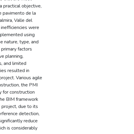
 practical objective,
e pavimento de la
almira, Valle del
inefficiencies were
mplemented using
e nature, type, and
 primary factors
ve planning,
, and limited
ies resulted in
project. Various agile
struction, the PMI
 for construction
 the BIM framework
project, due to its
erference detection,
ignificantly reduce
ich is considerably