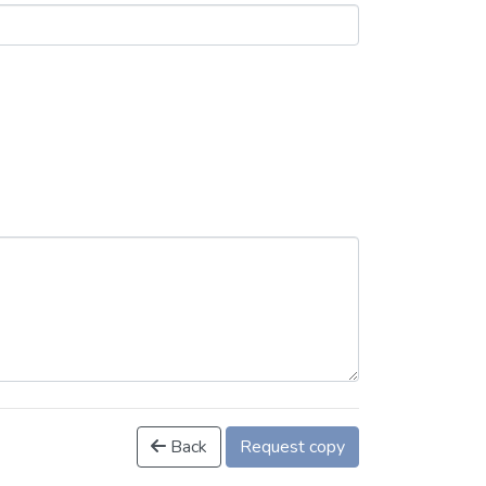
Back
Request copy