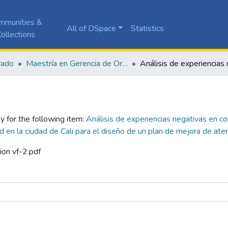
mmunities &
All of DSpace
Statistics
ollections
rado
Maestría en Gerencia de Organizaciones de Salud
y for the following item:
Análisis de experiencias negativas en c
d en la ciudad de Cali para el diseño de un plan de mejora de ate
ion vf-2.pdf