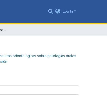
Log In
Análisis de experiencias negativas en consultas odontológicas sobre patologías orales en adultos de una institución de baja complejidad en la ciudad de Cali para el diseño de un plan de mejora de atención
onsultas odontológicas sobre patologías orales
nción