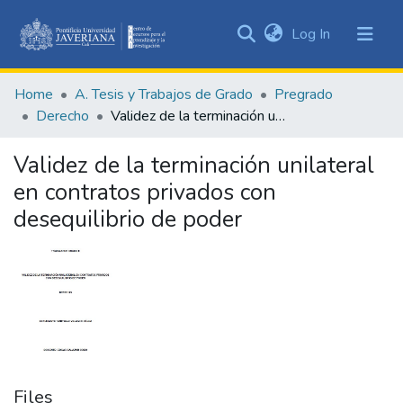
(current)
Log In
Communities
&
Home
A. Tesis y Trabajos de Grado
Pregrado
Collections
Derecho
Validez de la terminación unilateral en contratos privados con desequilibrio de poder
All of DSpace
Validez de la terminación unilateral
Statistics
en contratos privados con
desequilibrio de poder
Files