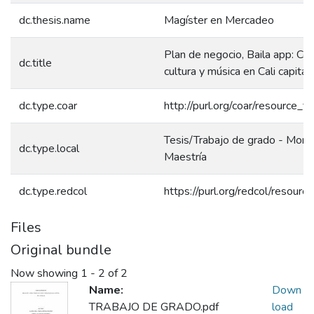
dc.thesis.name
Magíster en Mercadeo
Plan de negocio, Baila app: Co
dc.title
cultura y música en Cali capital
dc.type.coar
http://purl.org/coar/resource_t
Tesis/Trabajo de grado - Monog
dc.type.local
Maestría
dc.type.redcol
https://purl.org/redcol/resour
Files
Original bundle
Now showing
1 - 2 of 2
Name:
Down
TRABAJO DE GRADO.pdf
load