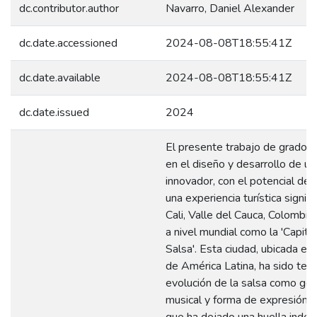
dc.contributor.author
Navarro, Daniel Alexander
dc.date.accessioned
2024-08-08T18:55:41Z
dc.date.available
2024-08-08T18:55:41Z
dc.date.issued
2024
El presente trabajo de grado s
en el diseño y desarrollo de u
innovador, con el potencial de m
una experiencia turística signifi
Cali, Valle del Cauca, Colombia
a nivel mundial como la 'Capital
Salsa'. Esta ciudad, ubicada en
de América Latina, ha sido test
evolución de la salsa como gé
musical y forma de expresión ar
que ha dejado una huella indel