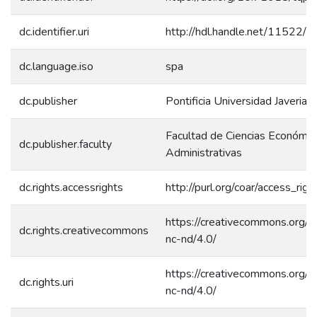
dc.identifier.uri
http://hdl.handle.net/11522/
dc.language.iso
spa
dc.publisher
Pontificia Universidad Javeriana
Facultad de Ciencias Económic
dc.publisher.faculty
Administrativas
dc.rights.accessrights
http://purl.org/coar/access_rig
https://creativecommons.org/l
dc.rights.creativecommons
nc-nd/4.0/
https://creativecommons.org/l
dc.rights.uri
nc-nd/4.0/