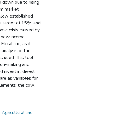
ed down due to rising
oam market.
elow established
 a target of 15%, and
mic crisis caused by
g new income
oral line, as it
 analysis of the
s used. This tool
ion-making and
 invest in, divest
re as variables for
elements: the cow,
x
,
Agricultural line
,