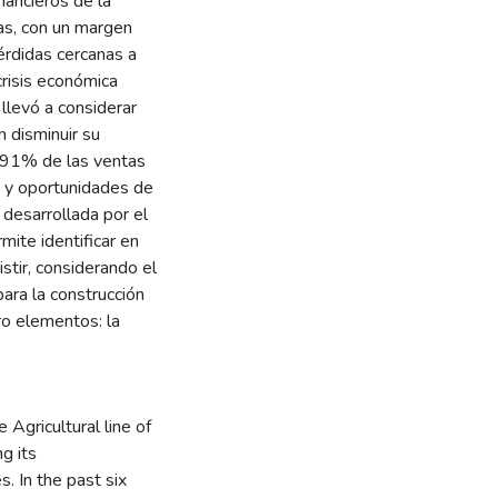
nancieros de la
as, con un margen
rdidas cercanas a
risis económica
levó a considerar
 disminuir su
l 91% de las ventas
os y oportunidades de
 desarrollada por el
ite identificar en
stir, considerando el
ara la construcción
ro elementos: la
Agricultural line of
g its
s. In the past six