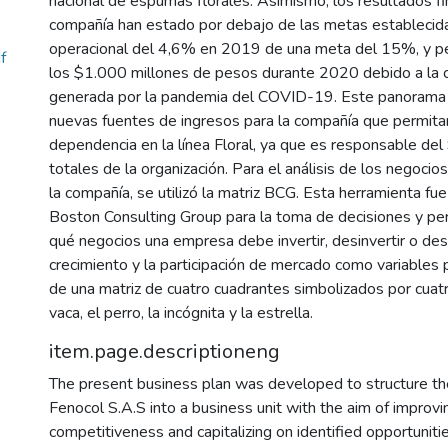
nacional de espumas florales. Asimismo, los resultados fi
compañía han estado por debajo de las metas establecid
operacional del 4,6% en 2019 de una meta del 15%, y pé
f
los $1.000 millones de pesos durante 2020 debido a la c
generada por la pandemia del COVID-19. Este panorama l
nuevas fuentes de ingresos para la compañía que permitan
dependencia en la línea Floral, ya que es responsable de
totales de la organización. Para el análisis de los negoci
la compañía, se utilizó la matriz BCG. Esta herramienta fue
Boston Consulting Group para la toma de decisiones y perm
qué negocios una empresa debe invertir, desinvertir o desi
crecimiento y la participación de mercado como variables p
de una matriz de cuatro cuadrantes simbolizados por cuat
vaca, el perro, la incógnita y la estrella.
item.page.descriptioneng
The present business plan was developed to structure the 
Fenocol S.A.S into a business unit with the aim of improvin
competitiveness and capitalizing on identified opportunitie