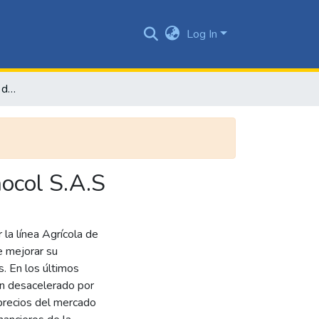
Log In
Plan de negocio creación de la unidad agrícola para Fenocol S.A.S
nocol S.A.S
 la línea Agrícola de
e mejorar su
s. En los últimos
han desacelerado por
 precios del mercado