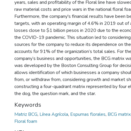
years, sales and profitability of the Floral line have slow
raw material costs and price wars in the national floral f
Furthermore, the company's financial results have been b
targets, with an operating margin of 4.6% in 2019 out of
losses close to $1 billion pesos in 2020 due to the econo
the COVID-19 pandemic. This situation led to considerin
sources for the company to reduce its dependence on the Fl
accounts for 91% of the organization’s total sales. For the
company’s business and opportunities, the BCG matrix wa
was developed by the Boston Consulting Group for decis
allows identification of which businesses a company should
from, or withdraw from, considering growth and market sha
constructing a four-quadrant matrix represented by four 
the dog, the question mark, and the star.
Keywords
Matriz BCG
,
Línea Agrícola
,
Espumas florales
,
BCG matri
Floral foam