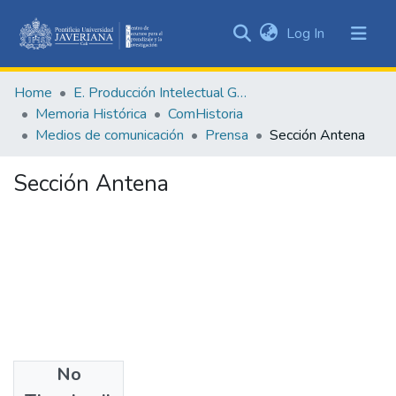
(current)
Log In
Communities
&
Home
E. Producción Intelectual General
Collections
Memoria Histórica
ComHistoria
All of DSpace
Medios de comunicación
Prensa
Sección Antena
Statistics
Sección Antena
No
Date