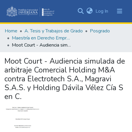
(current)
Log In
Communities
&
Home
A. Tesis y Trabajos de Grado
Posgrado
Collections
Maestría en Derecho Empresarial
All of DSpace
Moot Court - Audiencia simulada de arbitraje Comercial Holding M&A contra Electrotech S.A., Magravi S.A.S. y Holding Dávila Vélez Cía S en C.
Statistics
Moot Court - Audiencia simulada de
arbitraje Comercial Holding M&A
contra Electrotech S.A., Magravi
S.A.S. y Holding Dávila Vélez Cía S
en C.