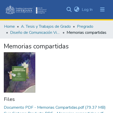
(current)
Log In
Communities
&
Home
A. Tesis y Trabajos de Grado
Pregrado
Collections
Diseño de Comunicación Visual
Memorias compartidas
All of DSpace
Memorias compartidas
Statistics
Files
Documento PDF - Memorias Compartidas.pdf
(79.37 MB)