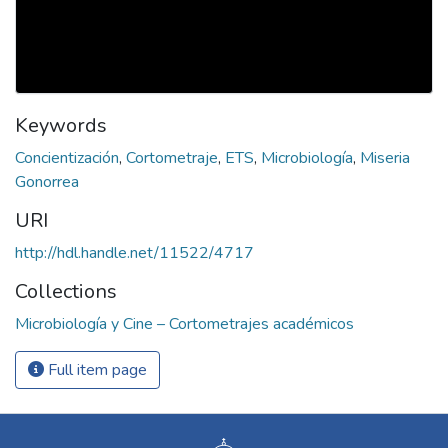
Keywords
Concientización
,
Cortometraje
,
ETS
,
Microbiología
,
Miseria
Gonorrea
URI
http://hdl.handle.net/11522/4717
Collections
Microbiología y Cine – Cortometrajes académicos
Full item page