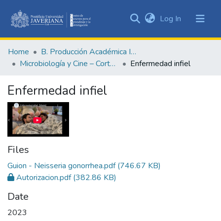
(current)
Log In
Communities
&
Home
B. Producción Académica Institucional
Collections
Microbiología y Cine – Cortometrajes académicos
Enfermedad infiel
All of DSpace
Enfermedad infiel
Statistics
Files
Guion - Neisseria gonorrhea.pdf
(746.67 KB)
Autorizacion.pdf
(382.86 KB)
Date
2023