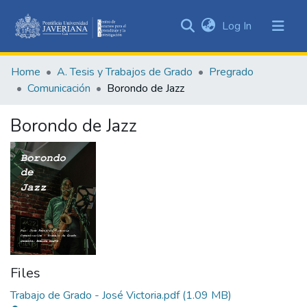
(current)
Log In
Communities
&
Home
A. Tesis y Trabajos de Grado
Pregrado
Collections
Comunicación
Borondo de Jazz
All of DSpace
Borondo de Jazz
Statistics
Files
Trabajo de Grado - José Victoria.pdf
(1.09 MB)