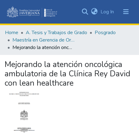
(current)
Log In
Communities
&
Home
A. Tesis y Trabajos de Grado
Posgrado
Collections
Maestría en Gerencia de Organizaciones de Salud
All of DSpace
Mejorando la atención oncológica ambulatoria de la Clínica Rey David con lean healthcare
Statistics
Mejorando la atención oncológica
ambulatoria de la Clínica Rey David
con lean healthcare