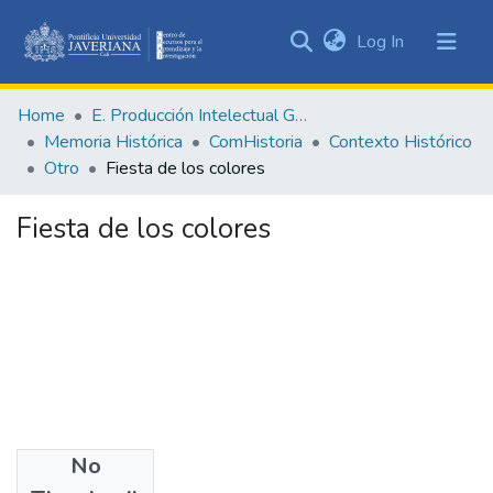
(current)
Log In
Communities
&
Home
E. Producción Intelectual General
Collections
Memoria Histórica
ComHistoria
Contexto Histórico
All of DSpace
Otro
Fiesta de los colores
Statistics
Fiesta de los colores
No
Date