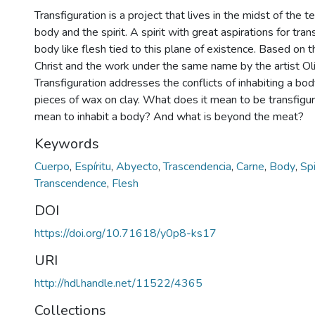
Transfiguration is a project that lives in the midst of the
body and the spirit. A spirit with great aspirations for tr
body like flesh tied to this plane of existence. Based on t
Christ and the work under the same name by the artist Ol
Transfiguration addresses the conflicts of inhabiting a bod
pieces of wax on clay. What does it mean to be transfig
mean to inhabit a body? And what is beyond the meat?
Keywords
Cuerpo
,
Espíritu
,
Abyecto
,
Trascendencia
,
Carne
,
Body
,
Spi
Transcendence
,
Flesh
DOI
https://doi.org/10.71618/y0p8-ks17
URI
http://hdl.handle.net/11522/4365
Collections