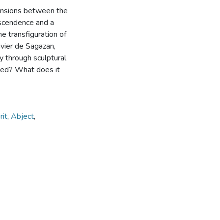
 tensions between the
anscendence and a
he transfiguration of
ivier de Sagazan,
y through sculptural
ured? What does it
rit
,
Abject
,