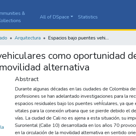
mmunities &
All of DSpace
Statistics
ollections
ado
Arquitectura
Espacios bajo puentes vehiculares como oportunidad de proyectos arquitectónicos para la movilidad alternativa
vehiculares como oportunidad d
 movilidad alternativa
Abstract
Durante algunas décadas en las ciudades de Colombia de
profesiones se han adelantado investigaciones para la re
espacios residuales bajo los puentes vehÍculares, ya que
vitales para la conexión urbana que se pierde debido el d
vías. La ciudad de Cali no es ajena a esta situación, su im
Suroriental (Calle 10) desarrollada en los años 70 provoc
la
en la circulación de la movilidad alternativa en sentido ori