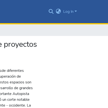
Log In
e proyectos
sde diferentes
cuperación de
 estos espacios son
esarrollo de grandes
portante Autopista
ó un corte notable
ente - occidente. La