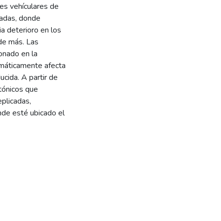
tes vehículares de
hadas, donde
ia deterioro en los
 de más. Las
onado en la
omáticamente afecta
ucida. A partir de
tónicos que
eplicadas,
nde esté ubicado el