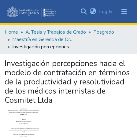
(current)
Log In
Communities
&
Home
A. Tesis y Trabajos de Grado
Posgrado
Collections
Maestría en Gerencia de Organizaciones de Salud
All of DSpace
Investigación percepciones hacia el modelo de contratación en términos de la productividad y resolutividad de los médicos internistas de Cosmitet Ltda
Statistics
Investigación percepciones hacia el
modelo de contratación en términos
de la productividad y resolutividad
de los médicos internistas de
Cosmitet Ltda