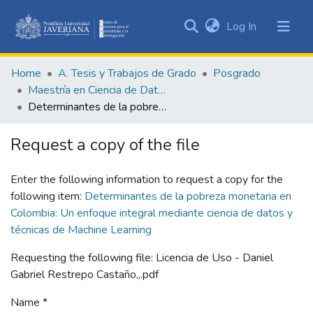
(current)
Log In
Communities
&
Home
A. Tesis y Trabajos de Grado
Posgrado
Collections
Maestría en Ciencia de Datos
All of DSpace
Determinantes de la pobreza monetaria en Colombia: Un enfoque integral mediante ciencia de datos y técnicas de Machine Learning
Statistics
Request a copy of the file
Enter the following information to request a copy for the
following item:
Determinantes de la pobreza monetaria en
Colombia: Un enfoque integral mediante ciencia de datos y
técnicas de Machine Learning
Requesting the following file: Licencia de Uso - Daniel
Gabriel Restrepo Castaño,,.pdf
Name *