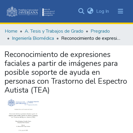
(current)
Log In
Communities
&
Home
A. Tesis y Trabajos de Grado
Pregrado
Collections
Ingeniería Biomédica
Reconocimiento de expresiones faciales a partir de imágenes para posible soporte de ayuda en personas con Trastorno del Espectro Autista (TEA)
All of DSpace
Reconocimiento de expresiones
Statistics
faciales a partir de imágenes para
posible soporte de ayuda en
personas con Trastorno del Espectro
Autista (TEA)