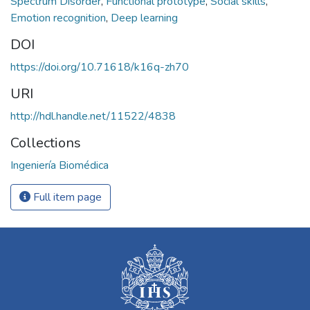
Spectrum Disorder
,
Functional prototype
,
Social skills
,
Emotion recognition
,
Deep learning
DOI
https://doi.org/10.71618/k16q-zh70
URI
http://hdl.handle.net/11522/4838
Collections
Ingeniería Biomédica
Full item page