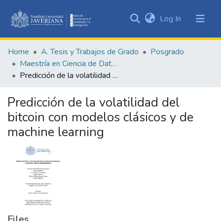
(current)
Log In
Communities
&
Home
A. Tesis y Trabajos de Grado
Posgrado
Collections
Maestría en Ciencia de Datos
All of DSpace
Predicción de la volatilidad del bitcoin con modelos clásicos y de machine learning
Statistics
Predicción de la volatilidad del
bitcoin con modelos clásicos y de
machine learning
Files