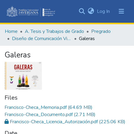
(current)
Log In
Communities
&
Home
A. Tesis y Trabajos de Grado
Pregrado
Collections
Diseño de Comunicación Visual
Galeras
All of DSpace
Galeras
Statistics
Files
Francisco-Checa_Memoria.pdf
(64.69 MB)
Francisco-Checa_Documento.pdf
(2.71 MB)
Francisco-Checa_Licencia_Autorización.pdf
(225.06 KB)
Date