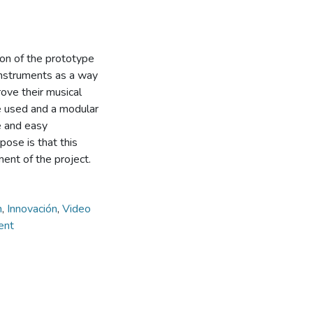
on of the prototype
instruments as a way
rove their musical
re used and a modular
e and easy
ose is that this
ent of the project.
n
,
Innovación
,
Video
ent