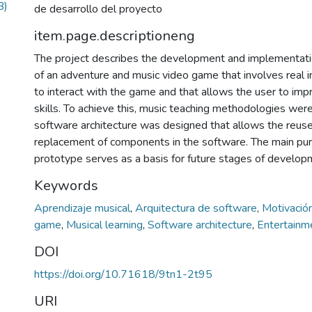
B)
de desarrollo del proyecto
item.page.descriptioneng
The project describes the development and implementati
of an adventure and music video game that involves real 
to interact with the game and that allows the user to imp
skills. To achieve this, music teaching methodologies we
software architecture was designed that allows the reus
replacement of components in the software. The main purp
prototype serves as a basis for future stages of developm
Keywords
Aprendizaje musical
,
Arquitectura de software
,
Motivació
game
,
Musical learning
,
Software architecture
,
Entertainm
DOI
https://doi.org/10.71618/9tn1-2t95
URI