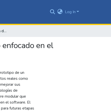
Log In
Diseño e implementación de prototipo de un videojuego enfocado en el desarrollo de destrezas musicales
 enfocado en el
rototipo de un
ntos reales como
 mejorar sus
ologías de
are modular que
 en el software. El
 para futuras etapas