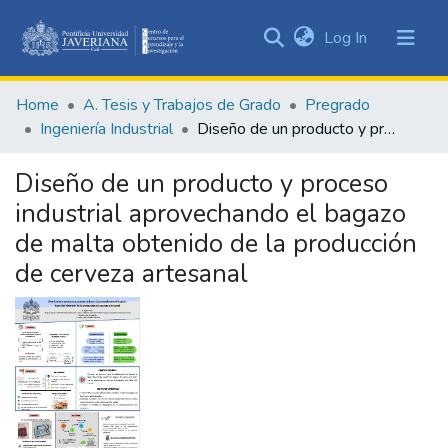
(current)
Log In
Communities
&
Home
A. Tesis y Trabajos de Grado
Pregrado
Collections
Ingeniería Industrial
Diseño de un producto y proceso industrial aprovechando el bagazo de malta obtenido de la producción de cerveza artesanal
All of DSpace
Diseño de un producto y proceso
Statistics
industrial aprovechando el bagazo
de malta obtenido de la producción
de cerveza artesanal