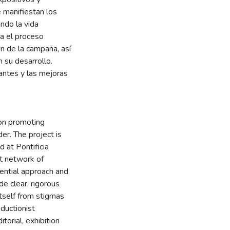
e manifiestan los
ndo la vida
ta el proceso
ón de la campaña, así
 su desarrollo.
iantes y las mejoras
on promoting
er. The project is
 at Pontificia
rt network of
ential approach and
e clear, rigorous
itself from stigmas
ductionist
torial, exhibition