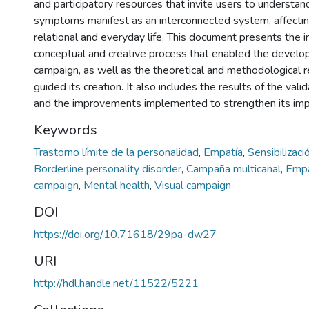
and participatory resources that invite users to understa
symptoms manifest as an interconnected system, affectin
relational and everyday life. This document presents the i
conceptual and creative process that enabled the develo
campaign, as well as the theoretical and methodological r
guided its creation. It also includes the results of the val
and the improvements implemented to strengthen its imp
Keywords
Trastorno límite de la personalidad
,
Empatía
,
Sensibilizac
Borderline personality disorder
,
Campaña multicanal
,
Emp
campaign
,
Mental health
,
Visual campaign
DOI
https://doi.org/10.71618/29pa-dw27
URI
http://hdl.handle.net/11522/5221