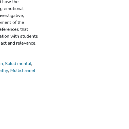
nd how the
g emotional,
nvestigative,
pment of the
eferences that
idation with students
act and relevance.
ión
,
Salud mental
,
athy
,
Multichannel