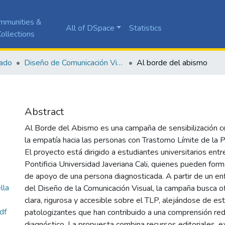
mmunities &
All of DSpace
Statistics
ollections
ado
Diseño de Comunicación Visual
Al borde del abismo
Abstract
Al Borde del Abismo es una campaña de sensibilización 
la empatía hacia las personas con Trastorno Límite de la 
El proyecto está dirigido a estudiantes universitarios ent
Pontificia Universidad Javeriana Cali, quienes pueden forma
de apoyo de una persona diagnosticada. A partir de un en
lla
del Diseño de la Comunicación Visual, la campaña busca of
clara, rigurosa y accesible sobre el TLP, alejándose de es
df
patologizantes que han contribuido a una comprensión red
diagnóstico. La propuesta combina recursos editoriales, e