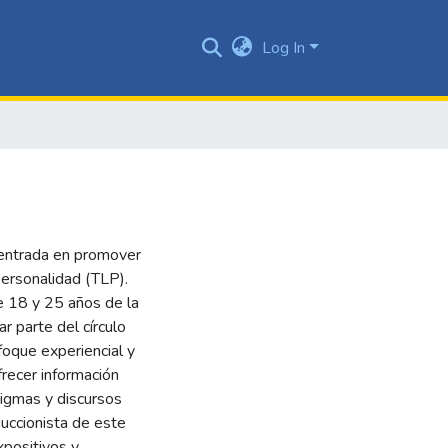
Log In
centrada en promover
Personalidad (TLP).
re 18 y 25 años de la
r parte del círculo
foque experiencial y
recer información
tigmas y discursos
uccionista de este
xpositivos y