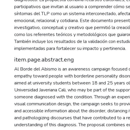
participativos que invitan al usuario a comprender cómo s
síntomas del TLP como un sistema interconectado, afecta
emocional, relacional y cotidiana. Este documento presen
investigativo, conceptual y creativo que permitió la creaci
como los referentes teóricos y metodológicos que guiaron
También incluye los resultados de la validación con estud
implementadas para fortalecer su impacto y pertinencia.
item.page.abstract.eng
Al Borde del Abismo is an awareness campaign focused 
empathy toward people with borderline personality disord
aimed at university students between 18 and 25 years old
Universidad Javeriana Cali, who may be part of the suppo
someone diagnosed with the condition. Through an experi
visual communication design, the campaign seeks to provid
and accessible information about the disorder, distancing 
and pathologizing discourses that have contributed to a re
understanding of this diagnosis. The proposal combines edi