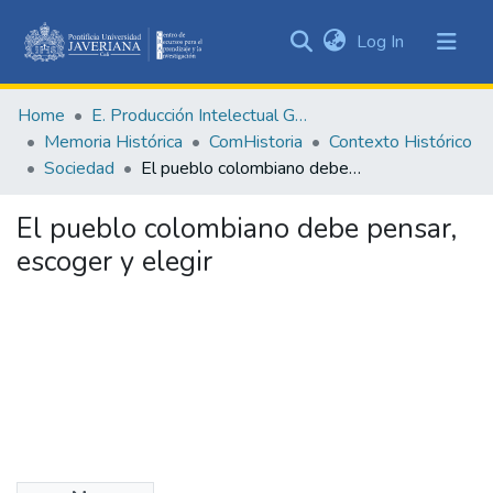
(current)
Log In
Communities
&
Home
E. Producción Intelectual General
Collections
Memoria Histórica
ComHistoria
Contexto Histórico
All of DSpace
Sociedad
El pueblo colombiano debe pensar, escoger y elegir
Statistics
El pueblo colombiano debe pensar,
escoger y elegir