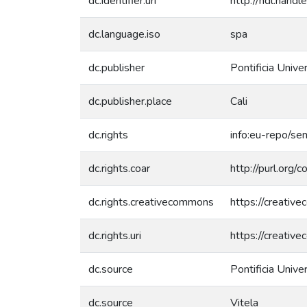
dc.identifier.uri
http://hdl.han
dc.language.iso
spa
dc.publisher
Pontificia Unive
dc.publisher.place
Cali
dc.rights
info:eu-repo/s
dc.rights.coar
http://purl.org/
dc.rights.creativecommons
https://creativ
dc.rights.uri
https://creativ
dc.source
Pontificia Unive
dc.source
Vitela