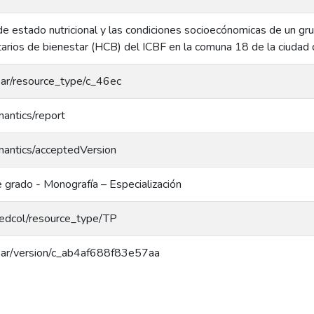
de estado nutricional y las condiciones socioecónomicas de un gr
arios de bienestar (HCB) del ICBF en la comuna 18 de la ciudad 
coar/resource_type/c_46ec
mantics/report
mantics/acceptedVersion
 grado - Monografía – Especialización
/redcol/resource_type/TP
/coar/version/c_ab4af688f83e57aa