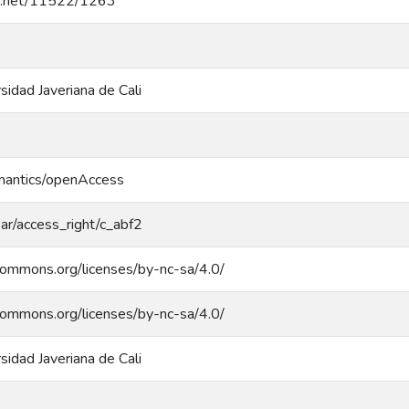
dle.net/11522/1263
rsidad Javeriana de Cali
emantics/openAccess
coar/access_right/c_abf2
ecommons.org/licenses/by-nc-sa/4.0/
ecommons.org/licenses/by-nc-sa/4.0/
rsidad Javeriana de Cali