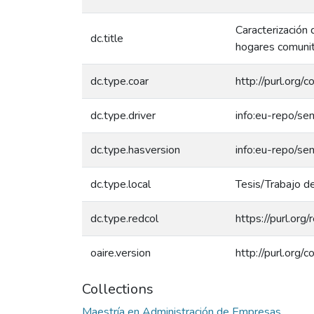
Caracterización 
dc.title
hogares comunit
dc.type.coar
http://purl.org/
dc.type.driver
info:eu-repo/se
dc.type.hasversion
info:eu-repo/se
dc.type.local
Tesis/Trabajo de
dc.type.redcol
https://purl.org
oaire.version
http://purl.org
Collections
Maestría en Administración de Empresas