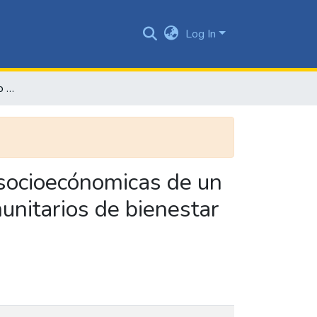
Log In
Caracterización de estado nutricional y las condiciones socioecónomicas de un grupo de niños beneficiarios del programa hogares comunitarios de bienestar (HCB) del ICBF en la comuna 18 de la ciudad de Cali
s socioecónomicas de un
unitarios de bienestar