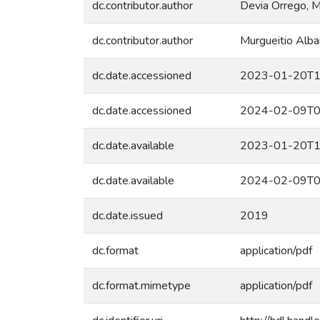
dc.contributor.author
Devia Orrego, M
dc.contributor.author
Murgueitio Albar
dc.date.accessioned
2023-01-20T1
dc.date.accessioned
2024-02-09T0
dc.date.available
2023-01-20T1
dc.date.available
2024-02-09T0
dc.date.issued
2019
dc.format
application/pdf
dc.format.mimetype
application/pdf