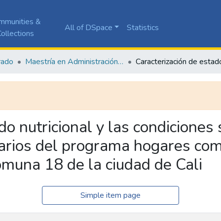
mmunities &
All of DSpace
Statistics
ollections
rado
Maestría en Administración de Empresas
do nutricional y las condicione
iarios del programa hogares com
omuna 18 de la ciudad de Cali
Simple item page