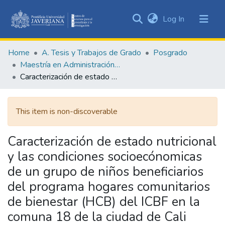
(current)
Log In
Communities
&
Home
A. Tesis y Trabajos de Grado
Posgrado
Collections
Maestría en Administración de Empresas
All of DSpace
Caracterización de estado nutricional y las condiciones socioecónomicas de un grupo de niños beneficiarios del programa hogares comunitarios de bienestar (HCB) del ICBF en la comuna 18 de la ciudad de Cali
Statistics
This item is non-discoverable
Caracterización de estado nutricional
y las condiciones socioecónomicas
de un grupo de niños beneficiarios
del programa hogares comunitarios
de bienestar (HCB) del ICBF en la
comuna 18 de la ciudad de Cali