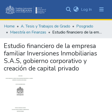
(current)
Log In
Communities
&
Home
A. Tesis y Trabajos de Grado
Posgrado
Collections
Maestría en Finanzas
Estudio financiero de la empresa familiar Inversiones Inmobiliarias S.A.S, gobierno corporativo y creación de capital privado
All of DSpace
Estudio financiero de la empresa
Statistics
familiar Inversiones Inmobiliarias
S.A.S, gobierno corporativo y
creación de capital privado