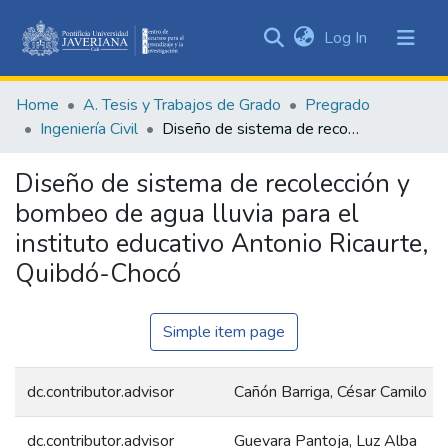
(current)
Log In
Communities
&
Home
A. Tesis y Trabajos de Grado
Pregrado
Collections
Ingeniería Civil
Diseño de sistema de recolección y bombeo de agua lluvia para el instituto educativo Antonio Ricaurte, Quibdó-Chocó
All of DSpace
Diseño de sistema de recolección y
Statistics
bombeo de agua lluvia para el
instituto educativo Antonio Ricaurte,
Quibdó-Chocó
Simple item page
dc.contributor.advisor
Cañón Barriga, César Camilo
dc.contributor.advisor
Guevara Pantoja, Luz Alba