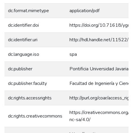
dc.format.mimetype
application/pdf
dc.identifier.doi
https://doi.org/10.71618/yg
dc.identifier.uri
http://hdl.handle.net/11522/
dc.language.iso
spa
dc.publisher
Pontificia Universidad Javariana
dc.publisher.faculty
Facultad de Ingeniería y Cienci
dc.rights.accessrights
http://purl.org/coar/access_rig
https://creativecommons.org/l
dc.rights.creativecommons
nc-sa/4.0/