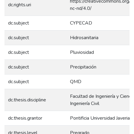
https://creativecommons.org/l
dc.rights.uri
nc-nd/4.0/
dc.subject
CYPECAD
dc.subject
Hidrosanitaria
dc.subject
Pluviosidad
dc.subject
Precipitación
dc.subject
QMD
Facultad de Ingeniería y Ciencia
dc.thesis.discipline
Ingeniería Civil
dc.thesis.grantor
Pontificia Universidad Javeriana
dc.thesis.level
Pregrado