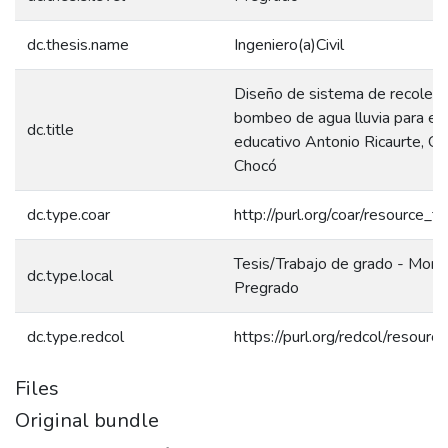
dc.thesis.name
Ingeniero(a)Civil
Diseño de sistema de recolecc
bombeo de agua lluvia para el i
dc.title
educativo Antonio Ricaurte, Q
Chocó
dc.type.coar
http://purl.org/coar/resource_t
Tesis/Trabajo de grado - Monog
dc.type.local
Pregrado
dc.type.redcol
https://purl.org/redcol/resour
Files
Original bundle