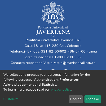
Pontificia Universidad Javeriana Cali
Calle 18 No 118-250 Cali, Colombia
Teléfono:(+57) 602-321-82-00/602-485-64-00 - Línea
gratuita nacional 01-8000-180556
Contacto repositorio Vitela:
vitela@javerianacali.edu.co
We collect and process your personal information for the
following purposes:
Authentication, Preferences,
Acknowledgement and Statistics
.
To learn more, please read our
privacy policy
.
Cookie
Privacy
End User
Send
Customize
Decline
That's ok
settings
policy
Agreement
Feedback