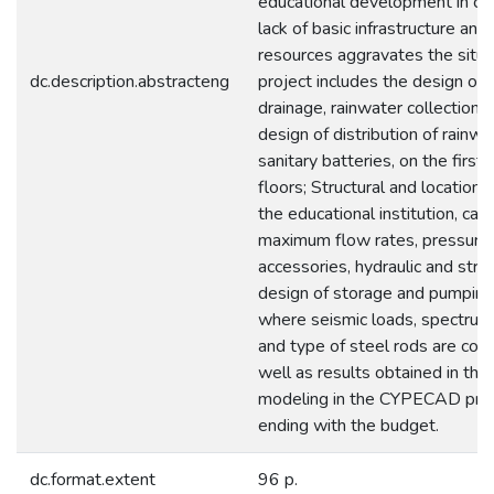
educational development in chi
lack of basic infrastructure an
resources aggravates the situa
dc.description.abstracteng
project includes the design of
drainage, rainwater collection d
design of distribution of rainwa
sanitary batteries, on the first
floors; Structural and location 
the educational institution, calc
maximum flow rates, pressures
accessories, hydraulic and struc
design of storage and pumping
where seismic loads, spectrum,
and type of steel rods are cons
well as results obtained in the
modeling in the CYPECAD pro
ending with the budget.
dc.format.extent
96 p.