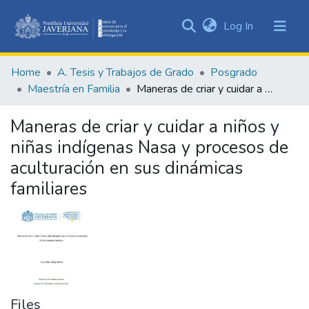
(current)
Log In
Communities
&
Home
A. Tesis y Trabajos de Grado
Posgrado
Collections
Maestría en Familia
Maneras de criar y cuidar a niños y niñas indígenas Nasa y procesos de aculturación en sus dinámicas familiares
All of DSpace
Maneras de criar y cuidar a niños y
Statistics
niñas indígenas Nasa y procesos de
aculturación en sus dinámicas
familiares
Files