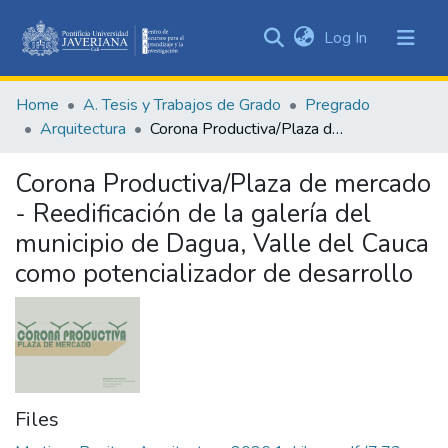
(current)
Log In
Communities
&
Home
A. Tesis y Trabajos de Grado
Pregrado
Collections
Arquitectura
Corona Productiva/Plaza de mercado - Reedificación de la galería del municipio de Dagua, Valle del Cauca como potencializador de desarrollo
All of DSpace
Corona Productiva/Plaza de mercado
Statistics
- Reedificación de la galería del
municipio de Dagua, Valle del Cauca
como potencializador de desarrollo
Files