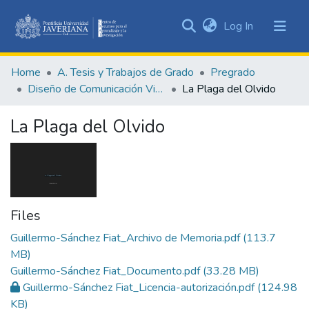
(current)
Log In
Communities
&
Home
A. Tesis y Trabajos de Grado
Pregrado
Collections
Diseño de Comunicación Visual
La Plaga del Olvido
All of DSpace
La Plaga del Olvido
Statistics
Files
Guillermo-Sánchez Fiat_Archivo de Memoria.pdf
(113.7
MB)
Guillermo-Sánchez Fiat_Documento.pdf
(33.28 MB)
Guillermo-Sánchez Fiat_Licencia-autorización.pdf
(124.98
KB)