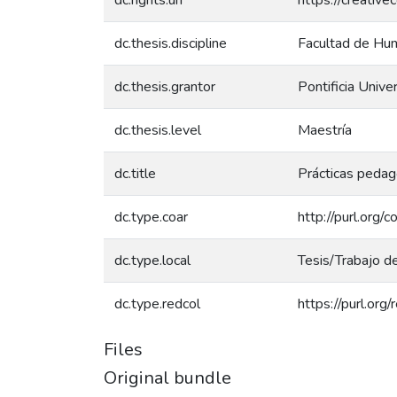
dc.thesis.discipline
Facultad de Hum
dc.thesis.grantor
Pontificia Unive
dc.thesis.level
Maestría
dc.title
Prácticas pedag
dc.type.coar
http://purl.org/
dc.type.local
Tesis/Trabajo d
dc.type.redcol
https://purl.org
Files
Original bundle