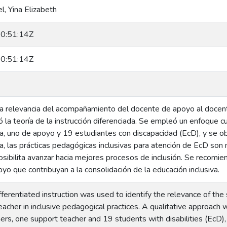
, Yina Elizabeth
0:51:14Z
0:51:14Z
r la relevancia del acompañamiento del docente de apoyo al docen
só la teoría de la instrucción diferenciada. Se empleó un enfoque c
a, uno de apoyo y 19 estudiantes con discapacidad (EcD), y se ob
a, las prácticas pedagógicas inclusivas para atención de EcD son
sibilita avanzar hacia mejores procesos de inclusión. Se recomien
o que contribuyan a la consolidación de la educación inclusiva.
fferentiated instruction was used to identify the relevance of t
acher in inclusive pedagogical practices. A qualitative approach 
rs, one support teacher and 19 students with disabilities (EcD),