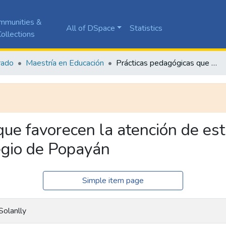
mmunities &
All of DSpace
Statistics
ollections
rado
Maestría en Educación
Prácticas pedagógicas que favorecen la atención de estudiantes con discapacidad en un colegio de Popayán
que favorecen la atención de es
egio de Popayán
Simple item page
Solanlly