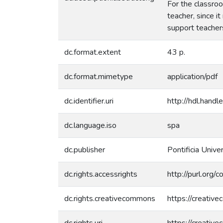
For the classroo
teacher, since i
support teachers
dc.format.extent
43 p.
dc.format.mimetype
application/pdf
dc.identifier.uri
http://hdl.han
dc.language.iso
spa
dc.publisher
Pontificia Unive
dc.rights.accessrights
http://purl.org/
dc.rights.creativecommons
https://creativ
dc.rights.uri
https://creativ