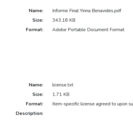
Name:
Informe Final Yinna Benavides.pdf
Size:
343.18 KB
Format:
Adobe Portable Document Format
Name:
license.txt
Size:
1.71 KB
Format:
Item-specific license agreed to upon s
Description: