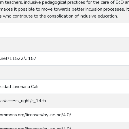
m teachers, inclusive pedagogical practices for the care of EcD a
t makes it possible to move towards better inclusion processes. It
 who contribute to the consolidation of inclusive education.
dle.net/11522/3157
rsidad Javeriana Cali
coar/access_right/c_14cb
ecommons.org/licenses/by-nc-nd/4.0/
ecommons.org/licenses/by-nc-nd/4.0/