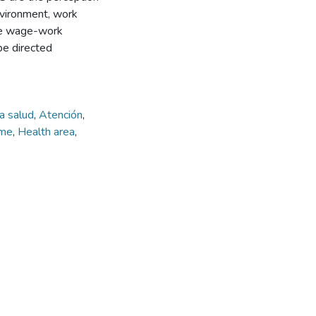
nvironment, work
 the wage-work
be directed
la salud
,
Atención
,
ome
,
Health area
,