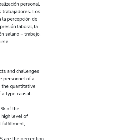
alización personal,
 trabajadores. Los
n la percepción de
 presión laboral, la
ón salario – trabajo.
irse
acts and challenges
e personnel of a
, the quantitative
 a type causal-
3% of the
 high level of
fulfillment,
S are the perception