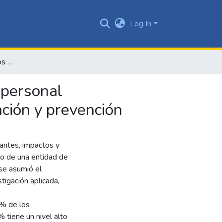
Log In
Condicionantes e impactos del síndrome de burnout en personal administrativo: Posibles elementos y retos para su atención y prevención
 personal
nción y prevención
nantes, impactos y
vo de una entidad de
se asumió el
tigación aplicada,
3% de los
% tiene un nivel alto