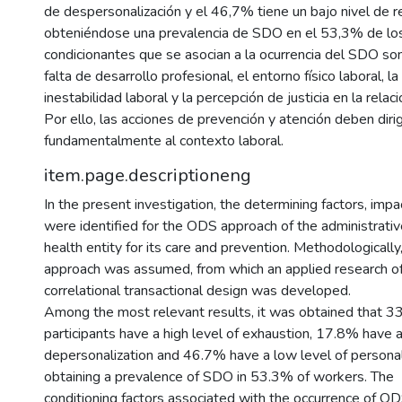
de despersonalización y el 46,7% tiene un bajo nivel de re
obteniéndose una prevalencia de SDO en el 53,3% de los
condicionantes que se asocian a la ocurrencia del SDO so
falta de desarrollo profesional, el entorno físico laboral, la
inestabilidad laboral y la percepción de justicia en la relaci
Por ello, las acciones de prevención y atención deben dirig
fundamentalmente al contexto laboral.
item.page.descriptioneng
In the present investigation, the determining factors, imp
were identified for the ODS approach of the administrativ
health entity for its care and prevention. Methodologically
approach was assumed, from which an applied research of
correlational transactional design was developed.
Among the most relevant results, it was obtained that 3
participants have a high level of exhaustion, 17.8% have a
depersonalization and 46.7% have a low level of personal 
obtaining a prevalence of SDO in 53.3% of workers. The
conditioning factors associated with the occurrence of OD