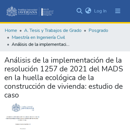
(current)
Log In
Communities
&
Home
A. Tesis y Trabajos de Grado
Posgrado
Collections
Maestría en Ingeniería Civil
All of DSpace
Análisis de la implementación de la resolución 1257 de 2021 del MADS en la huella ecológica de la construcción de vivienda: estudio de caso
Statistics
Análisis de la implementación de la
resolución 1257 de 2021 del MADS
en la huella ecológica de la
construcción de vivienda: estudio de
caso