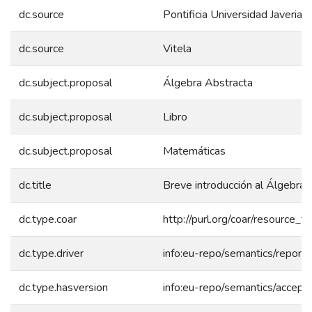
dc.source
Pontificia Universidad Javeriana
dc.source
Vitela
dc.subject.proposal
Álgebra Abstracta
dc.subject.proposal
Libro
dc.subject.proposal
Matemáticas
dc.title
Breve introducción al Álgebra
dc.type.coar
http://purl.org/coar/resource_
dc.type.driver
info:eu-repo/semantics/report
dc.type.hasversion
info:eu-repo/semantics/accept