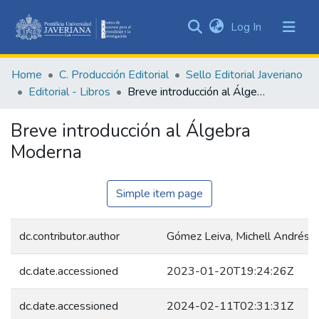
(current)
Log In
Communities
&
Home
C. Producción Editorial
Sello Editorial Javeriano
Collections
Editorial - Libros
Breve introducción al Álgebra Moderna
All of DSpace
Breve introducción al Álgebra
Statistics
Moderna
Simple item page
dc.contributor.author
Gómez Leiva, Michell Andrés
dc.date.accessioned
2023-01-20T19:24:26Z
dc.date.accessioned
2024-02-11T02:31:31Z