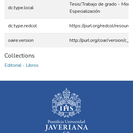
Tesis/Trabajo de grado - Mono
dc.type.local
Especialización
dc.type.redcol
https://purl.org/redcol/resour
oaire.version
http://purl.org/coar/version/
Collections
Editorial - Libros