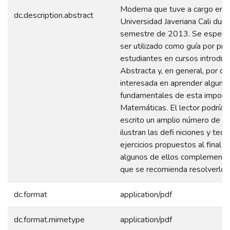
Moderna que tuve a cargo en la
dc.description.abstract
Universidad Javeriana Cali dur
semestre de 2013. Se espera q
ser utilizado como guía por pro
estudiantes en cursos introduc
Abstracta y, en general, por cu
interesada en aprender alguna
fundamentales de esta importa
Matemáticas. El lector podría 
escrito un amplio número de e
ilustran las defi niciones y te
ejercicios propuestos al final d
algunos de ellos complementan 
que se recomienda resolverlos
dc.format
application/pdf
dc.format.mimetype
application/pdf