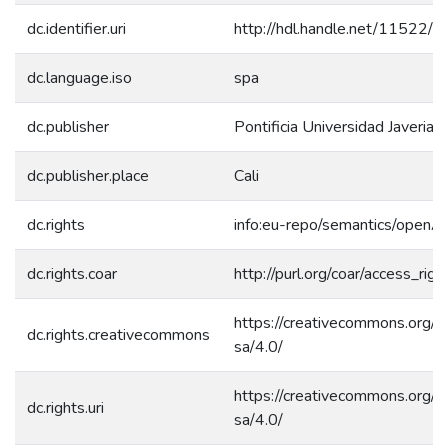
dc.identifier.uri
http://hdl.handle.net/11522/
dc.language.iso
spa
dc.publisher
Pontificia Universidad Javeriana
dc.publisher.place
Cali
dc.rights
info:eu-repo/semantics/openA
dc.rights.coar
http://purl.org/coar/access_rig
https://creativecommons.org/l
dc.rights.creativecommons
sa/4.0/
https://creativecommons.org/l
dc.rights.uri
sa/4.0/