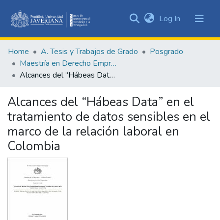
(current)
Log In
Communities
&
Home
A. Tesis y Trabajos de Grado
Posgrado
Collections
Maestría en Derecho Empresarial
All of DSpace
Alcances del “Hábeas Data” en el tratamiento de datos sensibles en el marco de la relación laboral en Colombia
Statistics
Alcances del “Hábeas Data” en el
tratamiento de datos sensibles en el
marco de la relación laboral en
Colombia