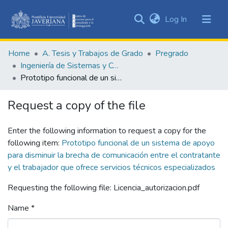
(current)
Log In
Communities
&
Home
A. Tesis y Trabajos de Grado
Pregrado
Collections
Ingeniería de Sistemas y Computación
All of DSpace
Prototipo funcional de un sistema de apoyo para disminuir la brecha de comunicación entre el contratante y el trabajador que ofrece servicios técnicos especializados
Statistics
Request a copy of the file
Enter the following information to request a copy for the
following item:
Prototipo funcional de un sistema de apoyo
para disminuir la brecha de comunicación entre el contratante
y el trabajador que ofrece servicios técnicos especializados
Requesting the following file: Licencia_autorizacion.pdf
Name *