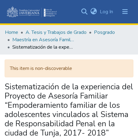
(current)
Log In
Communities
&
Home
A. Tesis y Trabajos de Grado
Posgrado
Collections
Maestría en Asesoría Familiar
All of DSpace
Sistematización de la experiencia del Proyecto de Asesoría Familiar “Empoderamiento familiar de los adolescentes vinculados al Sistema de Responsabilidad Penal en la ciudad de Tunja, 2017- 2018” Estudiantes
Statistics
This item is non-discoverable
Sistematización de la experiencia del
Proyecto de Asesoría Familiar
“Empoderamiento familiar de los
adolescentes vinculados al Sistema
de Responsabilidad Penal en la
ciudad de Tunja, 2017- 2018”