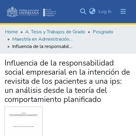
(current)
Log In
Communities
&
Home
A. Tesis y Trabajos de Grado
Posgrado
Collections
Maestría en Administración de Empresas
All of DSpace
Influencia de la responsabilidad social empresarial en la intención de revisita de los pacientes a una ips: un análisis desde la teoría del comportamiento planificado
Statistics
Influencia de la responsabilidad
social empresarial en la intención de
revisita de los pacientes a una ips:
un análisis desde la teoría del
comportamiento planificado