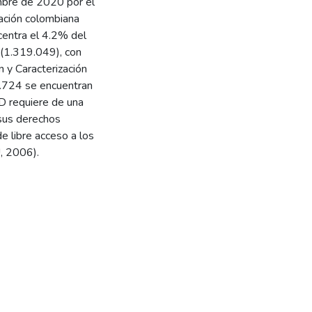
embre de 2020 por el
lación colombiana
centra el 4.2% del
 (1.319.049), con
n y Caracterización
.724 se encuentran
CD requiere de una
 sus derechos
e libre acceso a los
, 2006).