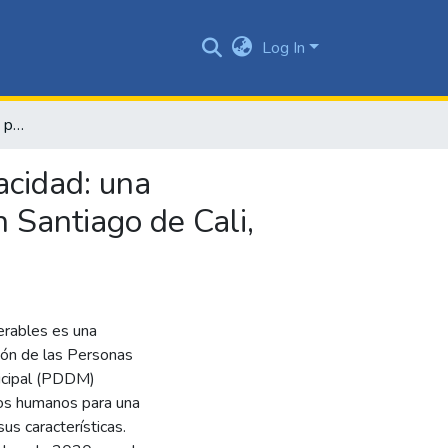
Log In
Accesibilidad y movilidad para las personas con discapacidad: una aproximación al masivo integrado de occidente (MIO) en Santiago de Cali, 2008-2020
acidad: una
 Santiago de Cali,
erables es una
ión de las Personas
icipal (PDDM)
hos humanos para una
us características.