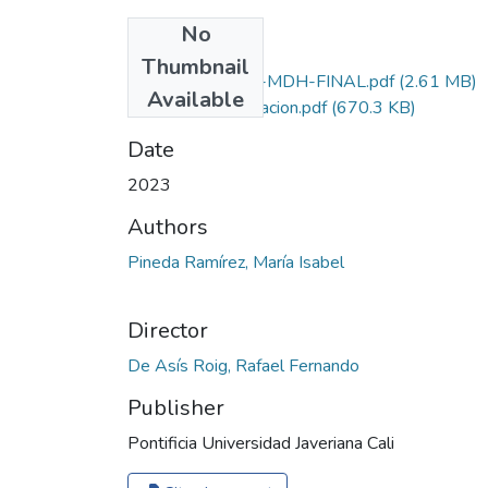
No
Files
Thumbnail
ISABEL PINEDA-MDH-FINAL.pdf
(2.61 MB)
Available
Licencia_Publicacion.pdf
(670.3 KB)
Date
2023
Authors
Pineda Ramírez, María Isabel
Director
De Asís Roig, Rafael Fernando
Publisher
Pontificia Universidad Javeriana Cali