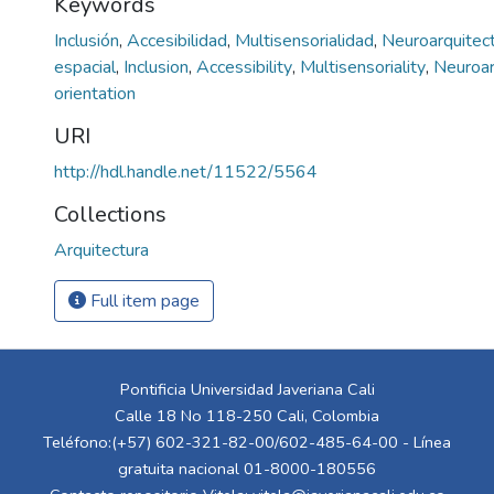
Keywords
Inclusión
,
Accesibilidad
,
Multisensorialidad
,
Neuroarquitec
espacial
,
Inclusion
,
Accessibility
,
Multisensoriality
,
Neuroar
orientation
URI
http://hdl.handle.net/11522/5564
Collections
Arquitectura
Full item page
Pontificia Universidad Javeriana Cali
Calle 18 No 118-250 Cali, Colombia
Teléfono:(+57) 602-321-82-00/602-485-64-00 - Línea
gratuita nacional 01-8000-180556