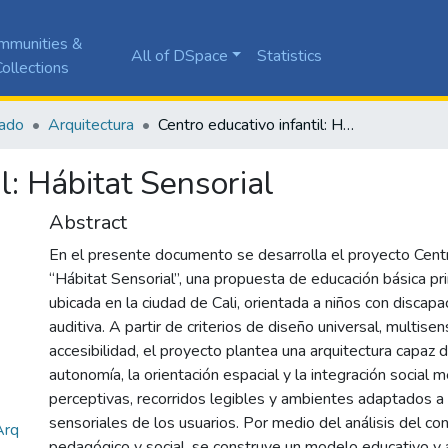
mmunities &
All of DSpace
Statistics
ollections
ado
Arquitectura
Centro educativo infantil: Hábitat Sensorial
l: Hábitat Sensorial
Abstract
En el presente documento se desarrolla el proyecto Centr
“Hábitat Sensorial”, una propuesta de educación básica pri
ubicada en la ciudad de Cali, orientada a niños con discapa
auditiva. A partir de criterios de diseño universal, multisen
accesibilidad, el proyecto plantea una arquitectura capaz d
autonomía, la orientación espacial y la integración social 
perceptivas, recorridos legibles y ambientes adaptados a
sensoriales de los usuarios. Por medio del análisis del co
Arq
pedagógico y social, se construye un modelo educativo y 