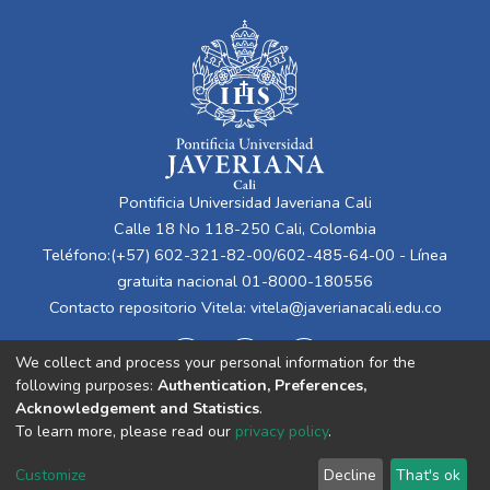
Pontificia Universidad Javeriana Cali
Calle 18 No 118-250 Cali, Colombia
Teléfono:(+57) 602-321-82-00/602-485-64-00 - Línea
gratuita nacional 01-8000-180556
Contacto repositorio Vitela:
vitela@javerianacali.edu.co
We collect and process your personal information for the
following purposes:
Authentication, Preferences,
Acknowledgement and Statistics
.
To learn more, please read our
privacy policy
.
Cookie
Privacy
End User
Send
Customize
Decline
That's ok