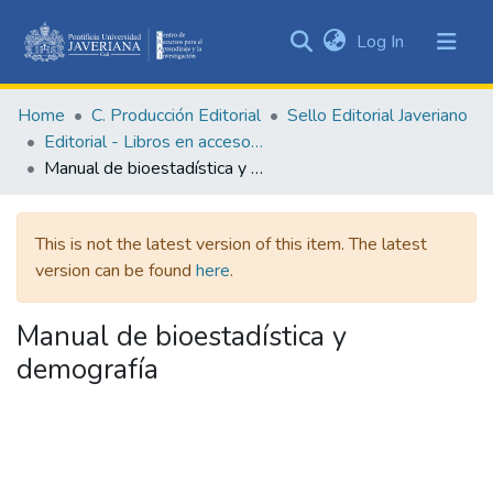
(current)
Log In
Communities
&
Home
C. Producción Editorial
Sello Editorial Javeriano
Collections
Editorial - Libros en acceso abierto
All of DSpace
Manual de bioestadística y demografía
Statistics
This is not the latest version of this item. The latest
version can be found
here
.
Manual de bioestadística y
demografía