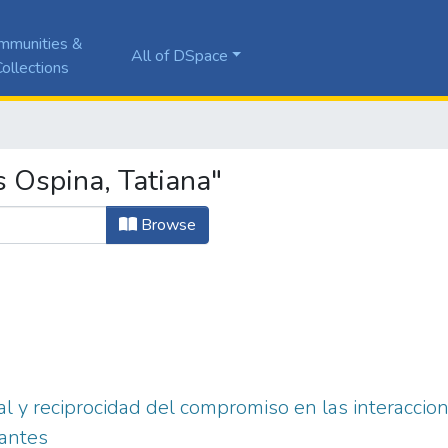
mmunities &
All of DSpace
ollections
 Ospina, Tatiana"
Browse
 y reciprocidad del compromiso en las interaccion
iantes