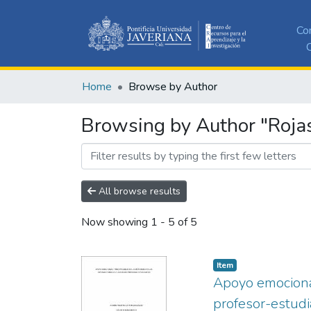
Co
C
Home
Browse by Author
Browsing by Author "Rojas
All browse results
Now showing
1 - 5 of 5
Item
Apoyo emocional
profesor-estud