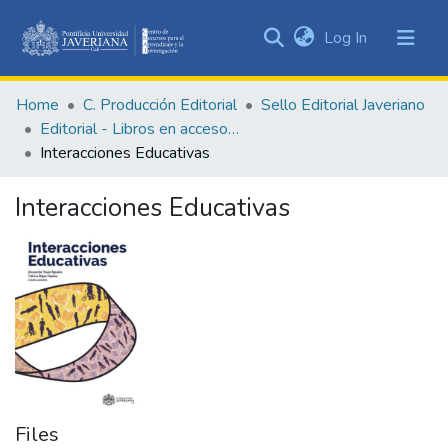
(current)
Log In
Communities
&
Home
C. Producción Editorial
Sello Editorial Javeriano
Collections
Editorial - Libros en acceso abierto
All of DSpace
Interacciones Educativas
Statistics
Interacciones Educativas
Files