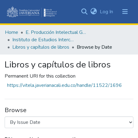
(current)
Log In
Communities
&
Home
E. Producción Intelectual General
Collections
Instituto de Estudios Interculturales - IEI
All of DSpace
Libros y capítulos de libros
Browse by Date
Libros y capítulos de libros
Permanent URI for this collection
https://vitela.javerianacali.edu.co/handle/11522/1696
Browse