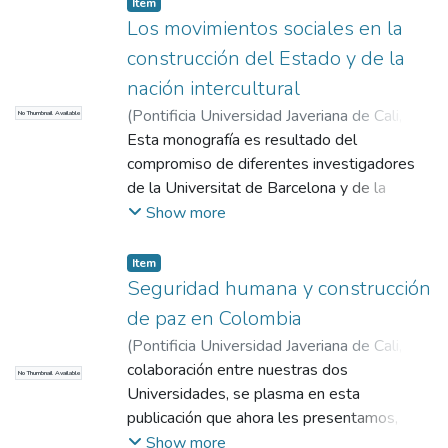
Item
mayores, cada uno tiene derecho a hablar, a
Los movimientos sociales en la
pensar primero, a opinar, a decidir, a actuar y
construcción del Estado y de la
a controlar lo que se está haciendo". Para
nación intercultural
ello se tejen redes para poder resistir,
(
Pontificia Universidad Javeriana de Cali
,
No Thumbnail Available
construir la esperanza y la alternativa, en
2011
Esta monografía es resultado del
)
Bondia García, David
;
Muñoz, Manuel
procura de un futuro viable y posible.
Ramiro
compromiso de diferentes investigadores
de la Universitat de Barcelona y de la
Pontificia Universidad Javeriana de Cali que,
Show more
conjuntamente con las comunidades,
entienden que la interculturalidad, como
Item
proyecto común de las sociedades,
Seguridad humana y construcción
nacionales e internacional, no puede ser
de paz en Colombia
unidireccional, en el que unos impartan
(
Pontificia Universidad Javeriana de Cali
,
docencia y otros aprenda, en el que unos
2011
colaboración entre nuestras dos
)
Bondia García, David
;
Muñoz, Manuel
No Thumbnail Available
sean emisores y otros receptores, en el que
Ramiro
Universidades, se plasma en esta
unos adoctrinen y otros se dejen adoctrinar.
publicación que ahora les presentamos,
La interculturalidad encarna un aprendizaje
continuidad de la ya editadas anteriormente
Show more