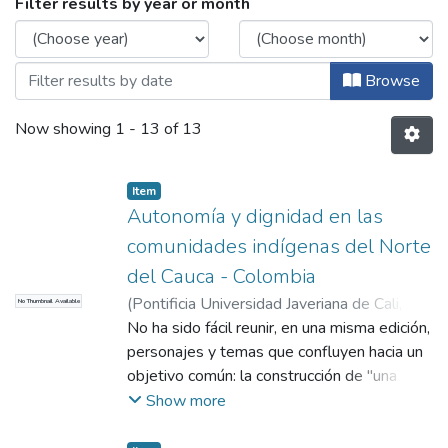
Browsing Libros y capítulos de libros by
Filter results by year or month
Browse
Now showing
1 - 13 of 13
Item
Autonomía y dignidad en las
comunidades indígenas del Norte
del Cauca - Colombia
(
Pontificia Universidad Javeriana de Cali
,
No Thumbnail Available
2010
No ha sido fácil reunir, en una misma edición,
)
Muñoz, Manuel Ramiro
;
Vitomás,
Ezequiel
personajes y temas que confluyen hacia un
;
Llano, Alejandra
;
Marcelli, Fabio
objetivo común: la construcción de "una
democracia desde la base, una democracia
Show more
donde cada uno, los niños, los jóvenes, los
hombres, las mujeres, las mayores, los