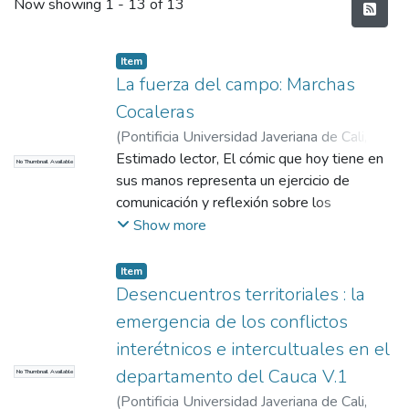
Recent Submissions
Now showing
1 - 13 of 13
Item
La fuerza del campo: Marchas
Cocaleras
(
Pontificia Universidad Javeriana de Cali
,
2018
Estimado lector, El cómic que hoy tiene en
)
Nieto Vallejo, Kevin
;
Duarte Torres,
No Thumbnail Available
Carlos Arturo
sus manos representa un ejercicio de
;
Jurado Bolaños, Paola
comunicación y reflexión sobre los
movimientos sociales campesinos que
Show more
tuvieron lugar en los años 90 en nuestro
país. Las marchas cocaleras acaecidas en
Item
1996 son una ventana que nos permite
Desencuentros territoriales : la
echar un vistazo al devenir superviviente del
emergencia de los conflictos
campesinado colombiano. Hoy en día los
interétnicos e intercultuales en el
campesinos se enfrentan a múltiples
departamento del Cauca V.1
No Thumbnail Available
dificultades para permanecer en sus
territorios dignamente: ya no son solamente
(
Pontificia Universidad Javeriana de Cali
,