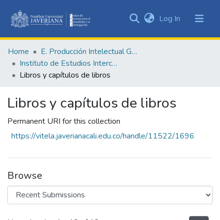
(current)
Log In
Communities
&
Home
E. Producción Intelectual General
Collections
Instituto de Estudios Interculturales - IEI
All of DSpace
Libros y capítulos de libros
Statistics
Libros y capítulos de libros
Permanent URI for this collection
https://vitela.javerianacali.edu.co/handle/11522/1696
Browse