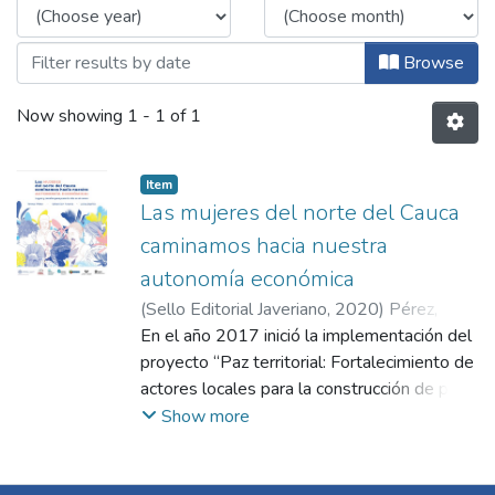
Browse
Now showing
1 - 1 of 1
Item
Las mujeres del norte del Cauca
caminamos hacia nuestra
autonomía económica
(
Sello Editorial Javeriano
,
2020
)
Pérez,
Teresa
En el año 2017 inició la implementación del
;
Anzola, Sebastián
;
Espitia Pérez,
Luisa Fernanda
proyecto “Paz territorial: Fortalecimiento de
actores locales para la construcción de paz y
el desarrollo de modelos económicos
Show more
alternativos en el norte del Cauca” cuyo
objetivo es contribuir a la implementación
del Acuerdo de Paz en Colombia desde un