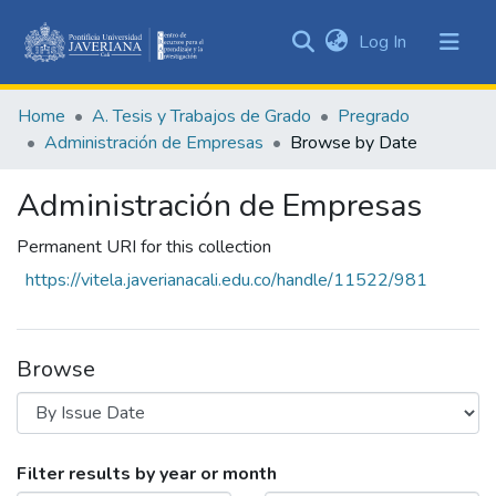
(current)
Log In
Communities
&
Home
A. Tesis y Trabajos de Grado
Pregrado
Collections
Administración de Empresas
Browse by Date
All of DSpace
Administración de Empresas
Permanent URI for this collection
https://vitela.javerianacali.edu.co/handle/11522/981
Browse
Browsing Administración de Empresas by
Filter results by year or month